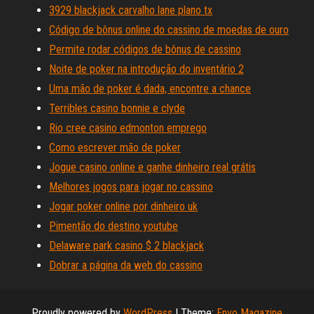
3929 blackjack carvalho lane plano tx
Código de bônus online do cassino de moedas de ouro
Permite rodar códigos de bônus de cassino
Noite de poker na introdução do inventário 2
Uma mão de poker é dada, encontre a chance
Terribles casino bonnie e clyde
Rio cree casino edmonton emprego
Como escrever mão de poker
Jogue casino online e ganhe dinheiro real grátis
Melhores jogos para jogar no cassino
Jogar poker online por dinheiro uk
Pimentão do destino youtube
Delaware park casino $ 2 blackjack
Dobrar a página da web do cassino
Proudly powered by
WordPress
|
Theme:
Envo Magazine