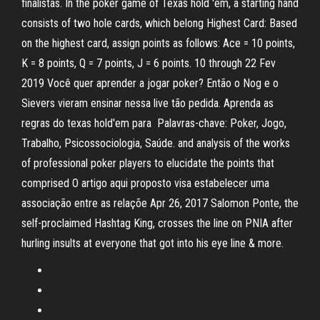
finalistas. In the poker game of Texas hold 'em, a starting hand
consists of two hole cards, which belong Highest Card: Based
on the highest card, assign points as follows: Ace = 10 points,
K = 8 points, Q = 7 points, J = 6 points. 10 through 22 Fev
2019 Você quer aprender a jogar poker? Então o Nog e o
Sievers vieram ensinar nessa live tão pedida. Aprenda as
regras do texas hold'em para Palavras-chave: Poker, Jogo,
Trabalho, Psicossociologia, Saúde. and analysis of the works
of professional poker players to elucidate the points that
comprised O artigo aqui proposto visa estabelecer uma
associação entre as relaçõe Apr 26, 2017 Salomon Ponte, the
self-proclaimed Hashtag King, crosses the line on PNIA after
hurling insults at everyone that got into his eye line & more.